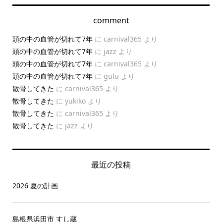
comment
頭の中の血管が切れて7年
に
carnival365
より
頭の中の血管が切れて7年
に
jazz
より
頭の中の血管が切れて7年
に
carnival365
より
頭の中の血管が切れて7年
に
gulu
より
散骨してきた
に
carnival365
より
散骨してきた
に
yukiko
より
散骨してきた
に
carnival365
より
散骨してきた
に
jazz
より
最近の投稿
2026 夏の計画
島根県浜田市 すし蔵