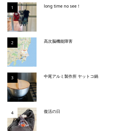
long time no see！
1
高次脳機能障害
2
中尾アルミ製作所 ヤットコ鍋
3
復活の日
4