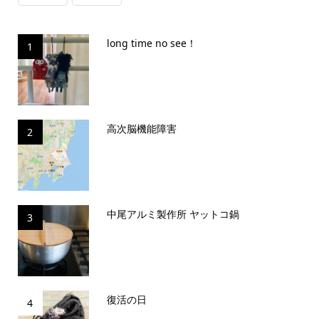
long time no see！
1
高次脳機能障害
2
中尾アルミ製作所 ヤットコ鍋
3
復活の日
4