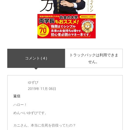
トラックバックは利用できま
コメント ( 4 )
せん。
ゆずび
2019年 11月 06日
返信
ハロー！
めんべいゆずびです。
カニさん、本当に生死を彷徨ってたの？