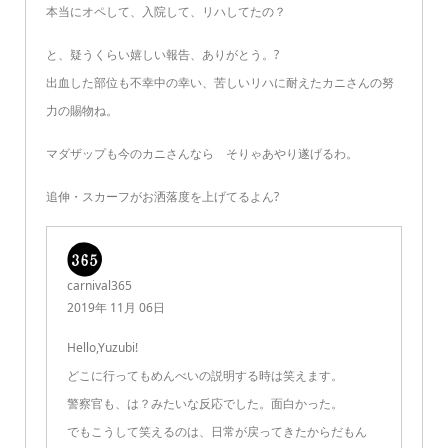
本当にオペして、入院して、リハしてたの？
と、疑うくらい嬉しい報告、ありがとう。?
出血した部位も不幸中の幸い、苦しいリハに耐えたカニさんの努
力の賜物ね。
マダザップも今のカニさんなら そりゃあやり遂げるわ。
追伸・スカーフがお洒落度を上げてるよん?
carnival365
2019年 11月 06日
Hello,Yuzubi!
どこに行ってもめんべいの説明する時は笑えます。
警察官も、は？みたいな反応でした。面白かった。
でもこうして笑えるのは、日常が戻ってきたからだもん