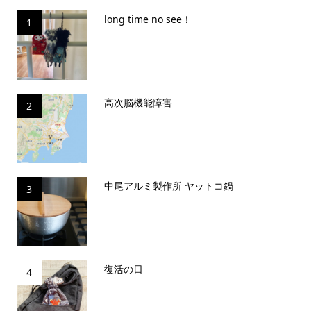
long time no see！
1
高次脳機能障害
2
中尾アルミ製作所 ヤットコ鍋
3
復活の日
4