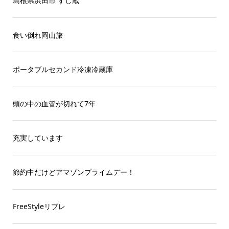
島根県浜田市 すし蔵
食い倒れ岡山旅
ポータブルセカンド冷凍冷蔵庫
頭の中の血管が切れて7年
充実しています
節約中だけどアマゾンプライムデー！
FreeStyleリブレ