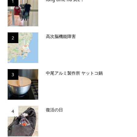
1
高次脳機能障害
2
中尾アルミ製作所 ヤットコ鍋
3
復活の日
4