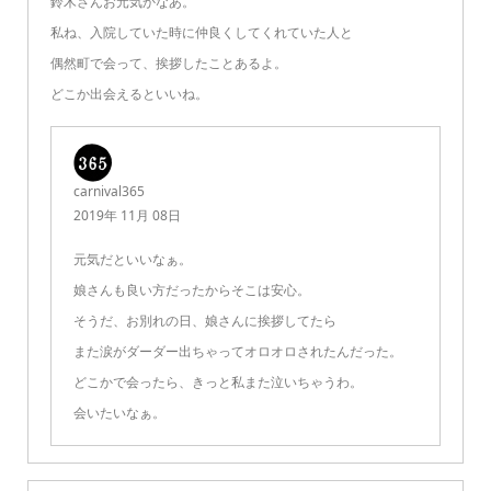
鈴木さんお元気かなあ。
私ね、入院していた時に仲良くしてくれていた人と
偶然町で会って、挨拶したことあるよ。
どこか出会えるといいね。
carnival365
2019年 11月 08日
元気だといいなぁ。
娘さんも良い方だったからそこは安心。
そうだ、お別れの日、娘さんに挨拶してたら
また涙がダーダー出ちゃってオロオロされたんだった。
どこかで会ったら、きっと私また泣いちゃうわ。
会いたいなぁ。