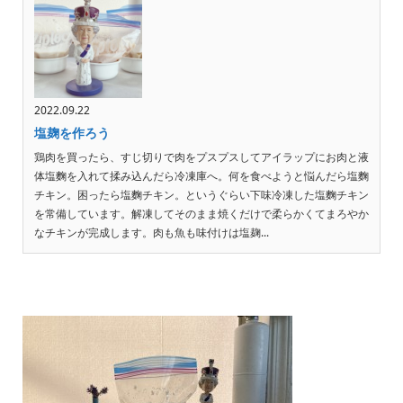
2022.09.22
塩麹を作ろう
鶏肉を買ったら、すじ切りで肉をプスプスしてアイラップにお肉と液
体塩麴を入れて揉み込んだら冷凍庫へ。何を食べようと悩んだら塩麴
チキン。困ったら塩麴チキン。というぐらい下味冷凍した塩麴チキン
を常備しています。解凍してそのまま焼くだけで柔らかくてまろやか
なチキンが完成します。肉も魚も味付けは塩麹...