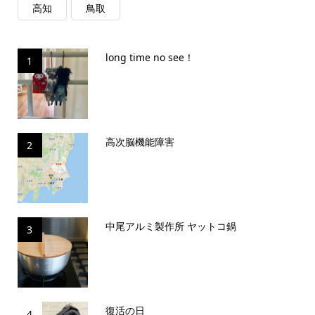
高知
鳥取
long time no see！
1
高次脳機能障害
2
中尾アルミ製作所 ヤットコ鍋
3
復活の日
4