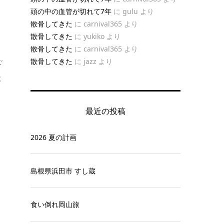
頭の中の血管が切れて7年
に
gulu
より
散骨してきた
に
carnival365
より
散骨してきた
に
yukiko
より
散骨してきた
に
carnival365
より
散骨してきた
に
jazz
より
ご
に
最近の投稿
2026 夏の計画
島根県浜田市 すし蔵
食い倒れ岡山旅