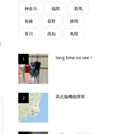
神奈川
福岡
群馬
長崎
長野
静岡
香川
高知
鳥取
属
ス
long time no see！
1
高次脳機能障害
2