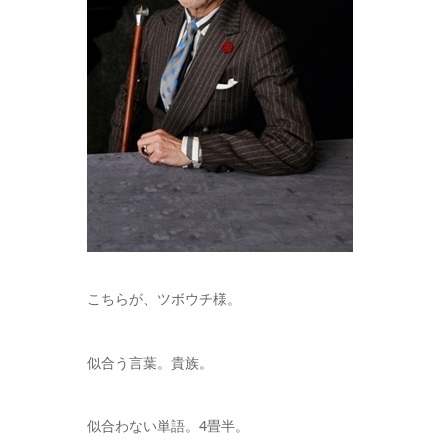
こちらが、ツボウチ様。
似合う言葉。貴族。
似合わない単語。4畳半。