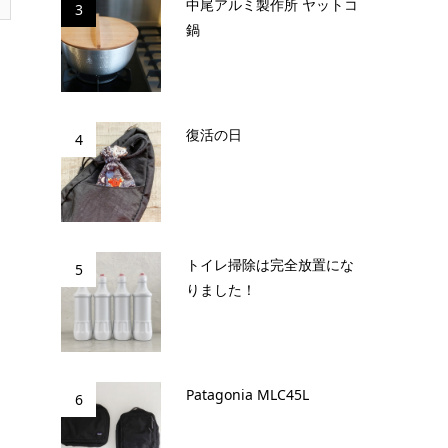
中尾アルミ製作所 ヤットコ
3
鍋
復活の日
4
トイレ掃除は完全放置にな
5
りました！
Patagonia MLC45L
6