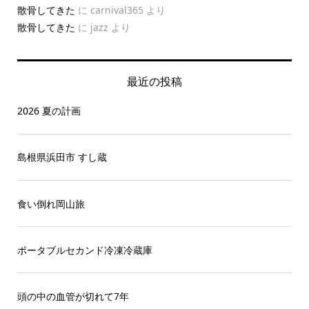
散骨してきた
に
carnival365
より
散骨してきた
に
jazz
より
最近の投稿
2026 夏の計画
島根県浜田市 すし蔵
食い倒れ岡山旅
ポータブルセカンド冷凍冷蔵庫
頭の中の血管が切れて7年