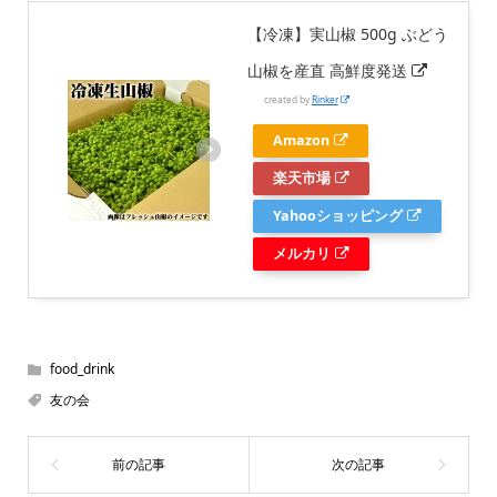
【冷凍】実山椒 500g ぶどう
山椒を産直 高鮮度発送
created by
Rinker
Amazon
楽天市場
Yahooショッピング
メルカリ
food_drink
友の会