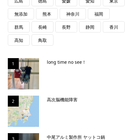
広島
徳島
愛媛
愛知
東京
無添加
熊本
神奈川
福岡
群馬
長崎
長野
静岡
香川
高知
鳥取
long time no see！
1
高次脳機能障害
2
中尾アルミ製作所 ヤットコ鍋
3