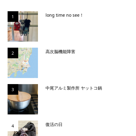
long time no see！
1
高次脳機能障害
2
中尾アルミ製作所 ヤットコ鍋
3
復活の日
4