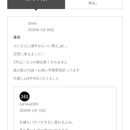
せん。
shimi
2026年 3月 09日
返信
カニさんに激辛せんべい禁止_φ(･_･
完璧に覚えました！
3月はこちらの都合悪くすみません
延び延びの諸々お祝い早期実現祈ってます
引越しは4月4日になりました
carnival365
2026年 3月 10日
引越もバタバタするし疲れるよね。