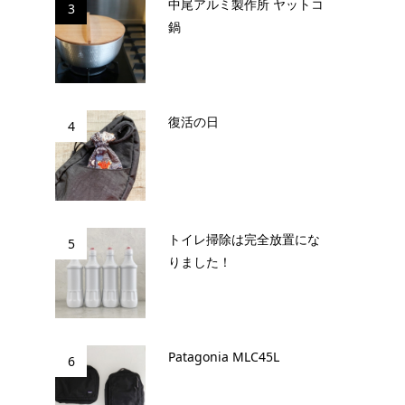
中尾アルミ製作所 ヤットコ
3
鍋
復活の日
4
トイレ掃除は完全放置にな
5
りました！
Patagonia MLC45L
6