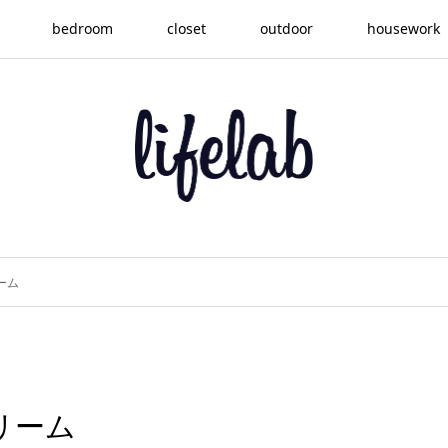
bedroom
closet
outdoor
housework
ーム
リーム