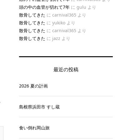
頭の中の血管が切れて7年
に
gulu
より
散骨してきた
に
carnival365
より
散骨してきた
に
yukiko
より
散骨してきた
に
carnival365
より
散骨してきた
に
jazz
より
最近の投稿
2026 夏の計画
も
島根県浜田市 すし蔵
食い倒れ岡山旅