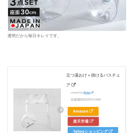
透明だから毎日キレイです。
立つ湯おけ＋掛けるバスチェ
ア
created by
Rinker
佰森園BAISENYUAN
Amazon
楽天市場
Yahooショッピング