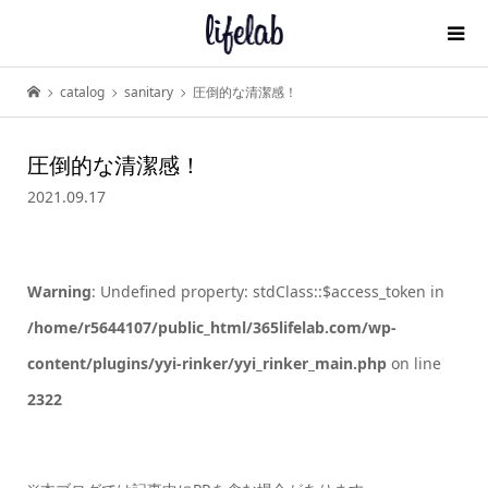
catalog
sanitary
圧倒的な清潔感！
圧倒的な清潔感！
2021.09.17
Warning
: Undefined property: stdClass::$access_token in
/home/r5644107/public_html/365lifelab.com/wp-
content/plugins/yyi-rinker/yyi_rinker_main.php
on line
2322