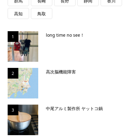
群馬
長崎
長野
静岡
香川
高知
鳥取
long time no see！
1
高次脳機能障害
2
中尾アルミ製作所 ヤットコ鍋
3