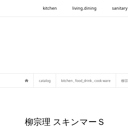
kitchen
living.dining
sanitary
catalog
kitchen
,
food_drink
,
cook ware
柳宗
柳宗理 スキンマーＳ