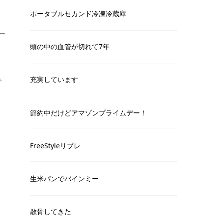
ポータブルセカンド冷凍冷蔵庫
ー
頭の中の血管が切れて7年
充実しています
で
節約中だけどアマゾンプライムデー！
FreeStyleリブレ
生米パンでバインミー
散骨してきた