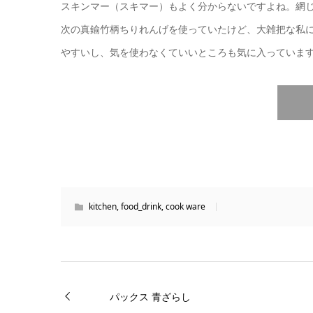
スキンマー（スキマー）もよく分からないですよね。網じゃ
次の真鍮竹柄ちりれんげを使っていたけど、大雑把な私
やすいし、気を使わなくていいところも気に入っていま
kitchen
,
food_drink
,
cook ware
パックス 青ざらし