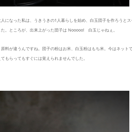
大人になった私は、うきうきの1人暮らしを始め、白玉団子を作ろうとス
。ところが、出来上がった団子は Nooooo! 白玉じゃねぇ。
。原料が違うんですね。団子の粉はお米、白玉粉はもち米。今はネット
えてもらってもすぐには覚えられませんでした。