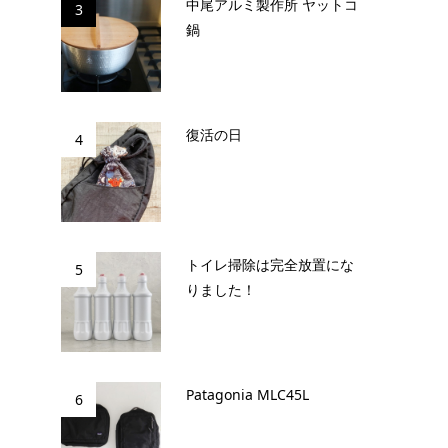
中尾アルミ製作所 ヤットコ
3
鍋
復活の日
4
トイレ掃除は完全放置にな
5
りました！
Patagonia MLC45L
6