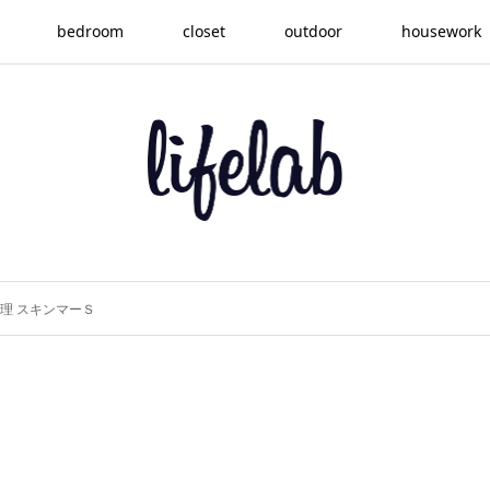
bedroom
closet
outdoor
housework
理 スキンマーＳ