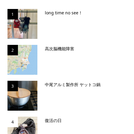
long time no see！
1
高次脳機能障害
2
中尾アルミ製作所 ヤットコ鍋
3
復活の日
4