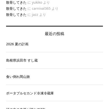
散骨してきた
に
yukiko
より
散骨してきた
に
carnival365
より
散骨してきた
に
jazz
より
最近の投稿
2026 夏の計画
島根県浜田市 すし蔵
食い倒れ岡山旅
ポータブルセカンド冷凍冷蔵庫