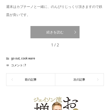
週末はカプチーノと一緒に、のんびりじっくり頂きますので鉄
皿が良いです。
続きを読む
1 / 2
go out
,
cook ware
コメント:
7