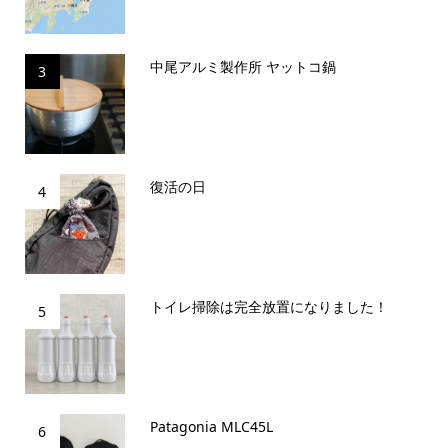
中尾アルミ製作所 ヤットコ鍋
3
復活の日
4
トイレ掃除は完全放置になりました！
5
Patagonia MLC45L
6