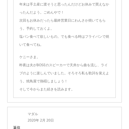
年末は手土産に渡そうと思ったんだけどお休みで買えなか
ったんだよう。ごめんやで！
次回もお休みだったら最終営業日にわんさか焼いてもら
う。予約しておくよ。
塩パン食べて欲しいもの。でも食べる時はフライパンで焼
いて食べてね。
ケニーさま。
昨夜は夫がBOSEのスピーカーで天井から曲を流し、ライ
ブのように楽しんでいました。そろそろ私も歌詞を覚えよ
う。焼鳥屋で熱唱しましょう！
そして今からまた続きを読みます。
マダル
2020年 2月 20日
返信