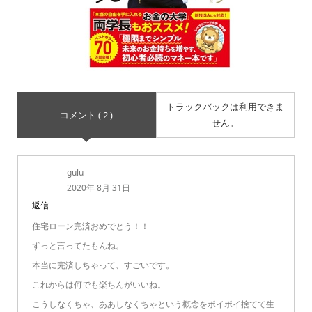
トラックバックは利用できま
コメント ( 2 )
せん。
gulu
2020年 8月 31日
返信
住宅ローン完済おめでとう！！
ずっと言ってたもんね。
本当に完済しちゃって、すごいです。
これからは何でも楽ちんがいいね。
こうしなくちゃ、ああしなくちゃという概念をポイポイ捨てて生