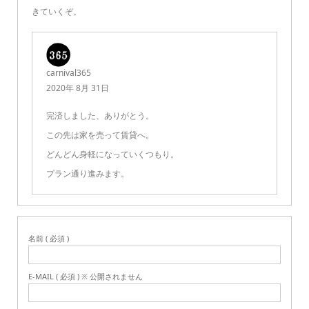
きていくぞ。
carnival365
2020年 8月 31日
完済しました、ありがとう。
この先は家を売って賃貸へ。
どんどん身軽になっていくつもり。
プラン通り進みます。
名前 ( 必須 )
E-MAIL ( 必須 ) ※ 公開されません